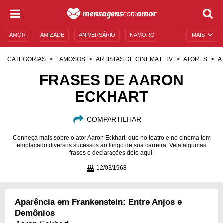
AMOR
AMIZADE
ANIVERSÁRIO
NAMORO
MAIS
SENTIMENTOS
LEGENDAS
DATAS ESPECIAIS
CATEGORIAS
FAMOSOS
ARTISTAS DE CINEMA E TV
ATORES
A
UNIVERSO FEMININO
AUTOAJUDA
DESCULPAS
FRASES DE AARON
ECKHART
MENSAGENS E FRASES
MENSAGENS DE ANIVERSÁRIO
ENTRETENIMENTO
FAMOSOS
BÍBLIA
COMPARTILHAR
Conheça mais sobre o ator Aaron Eckhart, que no teatro e no cinema tem
emplacado diversos sucessos ao longo de sua carreira. Veja algumas
frases e declarações dele aqui.
12/03/1968
Aparência em Frankenstein: Entre Anjos e
Demônios