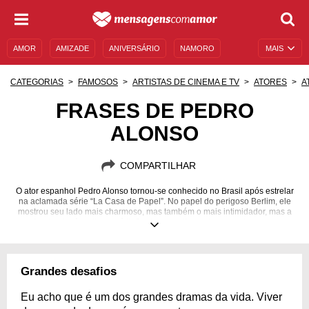
AMOR
AMIZADE
ANIVERSÁRIO
NAMORO
MAIS
SENTIMENTOS
LEGENDAS
DATAS ESPECIAIS
CATEGORIAS
FAMOSOS
ARTISTAS DE CINEMA E TV
ATORES
A
UNIVERSO FEMININO
AUTOAJUDA
DESCULPAS
FRASES DE PEDRO
ALONSO
MENSAGENS E FRASES
MENSAGENS DE ANIVERSÁRIO
ENTRETENIMENTO
FAMOSOS
BÍBLIA
COMPARTILHAR
O ator espanhol Pedro Alonso tornou-se conhecido no Brasil após estrelar
na aclamada série “La Casa de Papel”. No papel do perigoso Berlim, ele
mostrou seu lado mais charmoso, mas também o mais intimidador, mas a
carreira do ator é muito versátil. Conheça melhor este nome de sucesso na
televisão!
21/06/1972
Grandes desafios
Eu acho que é um dos grandes dramas da vida. Viver