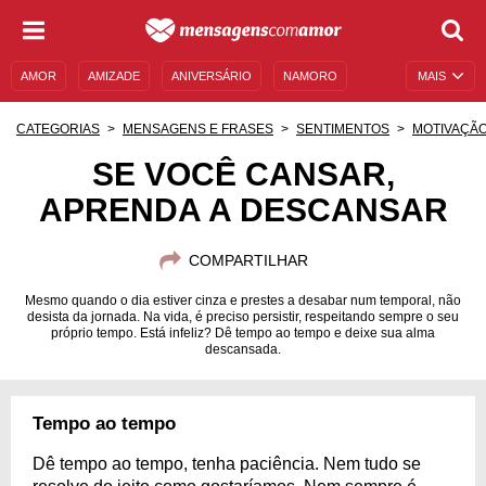
AMOR
AMIZADE
ANIVERSÁRIO
NAMORO
MAIS
SENTIMENTOS
LEGENDAS
DATAS ESPECIAIS
CATEGORIAS
MENSAGENS E FRASES
SENTIMENTOS
MOTIVAÇÃ
UNIVERSO FEMININO
AUTOAJUDA
DESCULPAS
SE VOCÊ CANSAR,
APRENDA A DESCANSAR
MENSAGENS E FRASES
MENSAGENS DE ANIVERSÁRIO
ENTRETENIMENTO
FAMOSOS
BÍBLIA
COMPARTILHAR
Mesmo quando o dia estiver cinza e prestes a desabar num temporal, não
desista da jornada. Na vida, é preciso persistir, respeitando sempre o seu
próprio tempo. Está infeliz? Dê tempo ao tempo e deixe sua alma
descansada.
Tempo ao tempo
Dê tempo ao tempo, tenha paciência. Nem tudo se