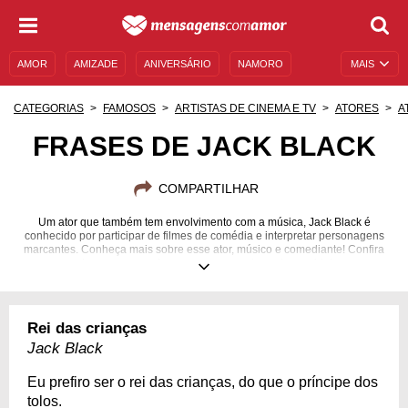
AMOR
AMIZADE
ANIVERSÁRIO
NAMORO
MAIS
SENTIMENTOS
LEGENDAS
DATAS ESPECIAIS
CATEGORIAS
FAMOSOS
ARTISTAS DE CINEMA E TV
ATORES
A
UNIVERSO FEMININO
AUTOAJUDA
DESCULPAS
FRASES DE JACK BLACK
MENSAGENS E FRASES
MENSAGENS DE ANIVERSÁRIO
COMPARTILHAR
ENTRETENIMENTO
FAMOSOS
BÍBLIA
Um ator que também tem envolvimento com a música, Jack Black é
conhecido por participar de filmes de comédia e interpretar personagens
marcantes. Conheça mais sobre esse ator, músico e comediante! Confira
algumas e suas frases e pensamentos sobre a vida!
28/08/1969
Rei das crianças
Jack Black
Eu prefiro ser o rei das crianças, do que o príncipe dos
tolos.