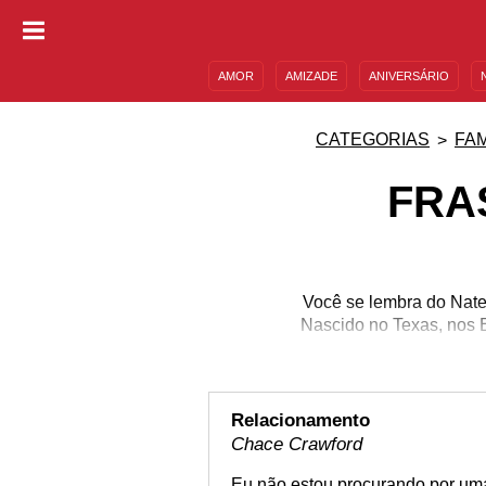
AMOR
AMIZADE
ANIVERSÁRIO
DESCULPAS
MENSAGENS E FRASES
CATEGORIAS
FA
FRA
Você se lembra do Nate
Nascido no Texas, nos 
Relacionamento
Chace Crawford
Eu não estou procurando por uma 