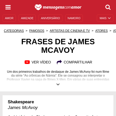
AMOR
AMIZADE
ANIVERSÁRIO
NAMORO
MAIS
SENTIMENTOS
LEGENDAS
DATAS ESPECIAIS
CATEGORIAS
FAMOSOS
ARTISTAS DE CINEMA E TV
ATORES
A
UNIVERSO FEMININO
AUTOAJUDA
DESCULPAS
FRASES DE JAMES
MCAVOY
MENSAGENS E FRASES
MENSAGENS DE ANIVERSÁRIO
ENTRETENIMENTO
FAMOSOS
BÍBLIA
VER VÍDEO
COMPARTILHAR
Um dos primeiros trabalhos de destaque de James McAvoy foi num filme
da série “As crônicas de Nárnia”. Ele se consagrou ao interpretar o
Professor Xavier na saga de filmes X-Men. Em várias de suas entrevistas
encontramos declarações inspiradoras e que trazem a visão do ator sobre
diversos assuntos.
21/04/1979
Shakespeare
James McAvoy