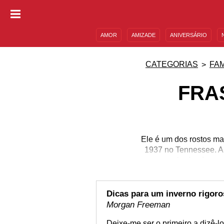
AMOR
AMIZADE
ANIVERSÁRIO
DESCULPAS
MENSAGENS E FRASES
CATEGORIAS
FA
FRA
Ele é um dos rostos m
1937 no Tennessee. A
ganhador de um 
Dicas para um inverno rigor
Morgan Freeman
Deixe-me ser o primeiro a dizê-lo,