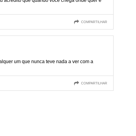
eu acredito que quando você chega onde quer é
COMPARTILHAR
alquer um que nunca teve nada a ver com a
COMPARTILHAR