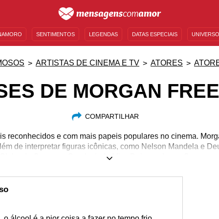
NAMORO
SENTIMENTOS
LEGENDAS
DATAS ESPECIAIS
UNIVERSO
MENSAGENS DE ANIVERSÁRIO
ENTRETENIMENTO
FAMOSOS
BÍBLIA
MOSOS
ARTISTAS DE CINEMA E TV
ATORES
ATORE
SES DE MORGAN FRE
COMPARTILHAR
ais reconhecidos e com mais papeis populares no cinema. Mo
lém de interpretar figuras icônicas, como Nelson Mandela e D
Globo de Ouro, por Conduzindo Miss Daisy, e de um Oscar, por
01/06/1937
oso
 o álcool é a pior coisa a fazer no tempo frio.