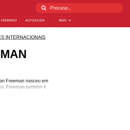
 FEMININO
AUTOAJUDA
MAIS
S INTERNACIONAIS
EMAN
rgan Freeman nasceu em
eus, Freeman também é
 Menina de Ouro.