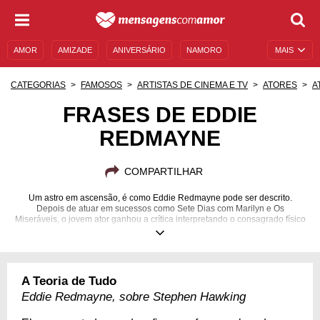
AMOR
AMIZADE
ANIVERSÁRIO
NAMORO
MAIS
SENTIMENTOS
LEGENDAS
DATAS ESPECIAIS
CATEGORIAS
FAMOSOS
ARTISTAS DE CINEMA E TV
ATORES
A
UNIVERSO FEMININO
AUTOAJUDA
DESCULPAS
FRASES DE EDDIE
REDMAYNE
MENSAGENS E FRASES
MENSAGENS DE ANIVERSÁRIO
ENTRETENIMENTO
FAMOSOS
BÍBLIA
COMPARTILHAR
Um astro em ascensão, é como Eddie Redmayne pode ser descrito.
Depois de atuar em sucessos como Sete Dias com Marilyn e Os
Miseráveis, o jovem ator ganhou a crítica interpretando o consagrado físico
Stephen Hawking, em A Teoria de Tudo. Conheça Redmayne através de
suas frases.
06/01/1982
A Teoria de Tudo
Eddie Redmayne, sobre Stephen Hawking