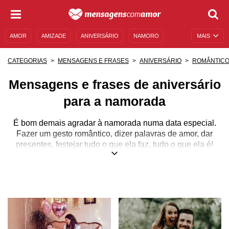
AMOR
AMIZADE
ANIVERSÁRIO
NAMORO
MAIS
SENTIMENTOS
LEGENDAS
DATAS ESPECIAIS
CATEGORIAS
MENSAGENS E FRASES
ANIVERSÁRIO
ROMÂNTIC
UNIVERSO FEMININO
AUTOAJUDA
DESCULPAS
Mensagens e frases de aniversário
MENSAGENS E FRASES
MENSAGENS DE ANIVERSÁRIO
para a namorada
ENTRETENIMENTO
FAMOSOS
BÍBLIA
É bom demais agradar à namorada numa data especial.
Fazer um gesto romântico, dizer palavras de amor, dar
presentes, festejar tudo o que ela faz, tudo o que ela é!
Melhor ainda se essa data especial for o aniversário dela!
Celebre a mulher que é a dona do seu coração. Deseje a
ela felicidade, paz, todo o amor do mundo e tudo de bom
que a vida trouxer a ela.
Quer escrever a mensagem de aniversário perfeita para a
sua namorada? Pode contar com a nossa ajuda! Nas