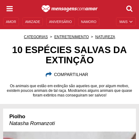
AMOR
AMIZADE
ANIVERSÁRIO
NAMORO
MAIS
SENTIMENTOS
LEGENDAS
DATAS ESPECIAIS
CATEGORIAS
ENTRETENIMENTO
NATUREZA
UNIVERSO FEMININO
AUTOAJUDA
DESCULPAS
10 ESPÉCIES SALVAS DA
EXTINÇÃO
MENSAGENS E FRASES
MENSAGENS DE ANIVERSÁRIO
ENTRETENIMENTO
FAMOSOS
BÍBLIA
COMPARTILHAR
Os animais que estão em extinção são aqueles que, por algum motivo,
existem poucos animais de tal raça. Mostramos alguns animais que quase
foram extintos mas conseguiram ser salvos!
Piolho
Natasha Romanzoti