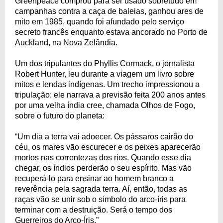
Greenpeace comprou para ser usado sobretudo em
campanhas contra a caça de baleias, ganhou ares de
mito em 1985, quando foi afundado pelo serviço
secreto francês enquanto estava ancorado no Porto de
Auckland, na Nova Zelândia.
Um dos tripulantes do Phyllis Cormack, o jornalista
Robert Hunter, leu durante a viagem um livro sobre
mitos e lendas indígenas. Um trecho impressionou a
tripulação: ele narrava a previsão feita 200 anos antes
por uma velha índia cree, chamada Olhos de Fogo,
sobre o futuro do planeta:
“Um dia a terra vai adoecer. Os pássaros cairão do
céu, os mares vão escurecer e os peixes aparecerão
mortos nas correntezas dos rios. Quando esse dia
chegar, os índios perderão o seu espírito. Mas vão
recuperá-lo para ensinar ao homem branco a
reverência pela sagrada terra. Aí, então, todas as
raças vão se unir sob o símbolo do arco-íris para
terminar com a destruição. Será o tempo dos
Guerreiros do Arco-Íris.”