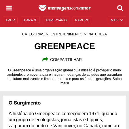
AMOR
AMIZADE
ANIVERSÁRIO
NAMORO
MAIS
SENTIMENTOS
LEGENDAS
DATAS ESPECIAIS
CATEGORIAS
ENTRETENIMENTO
NATUREZA
UNIVERSO FEMININO
AUTOAJUDA
DESCULPAS
GREENPEACE
MENSAGENS E FRASES
MENSAGENS DE ANIVERSÁRIO
COMPARTILHAR
ENTRETENIMENTO
FAMOSOS
BÍBLIA
O Greenpeace é uma organização global cuja missão é proteger o meio
ambiente, promover a paz e inspirar mudanças de atitudes que garantam
um futuro mais verde e limpo para esta e para as futuras gerações. Saiba
mais!
O Surgimento
A história do Greenpeace começou em 1971, quando
um grupo de ecologistas, jornalistas e hippies,
zarparam do porto de Vancouver, no Canadá, rumo ao