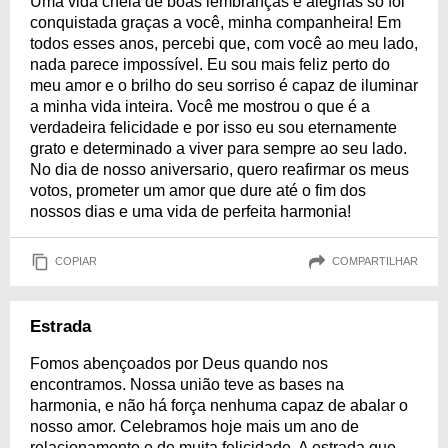
Uma vida cheia de boas lembranças e alegrias só foi
conquistada graças a você, minha companheira! Em
todos esses anos, percebi que, com você ao meu lado,
nada parece impossível. Eu sou mais feliz perto do
meu amor e o brilho do seu sorriso é capaz de iluminar
a minha vida inteira. Você me mostrou o que é a
verdadeira felicidade e por isso eu sou eternamente
grato e determinado a viver para sempre ao seu lado.
No dia de nosso aniversario, quero reafirmar os meus
votos, prometer um amor que dure até o fim dos
nossos dias e uma vida de perfeita harmonia!
COPIAR
COMPARTILHAR
Estrada
Fomos abençoados por Deus quando nos
encontramos. Nossa união teve as bases na
harmonia, e não há força nenhuma capaz de abalar o
nosso amor. Celebramos hoje mais um ano de
relacionamento e de muita felicidade. A estrada que