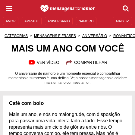
AMOR
AMIZADE
ANIVERSÁRIO
NAMORO
MAIS
SENTIMENTOS
LEGENDAS
DATAS ESPECIAIS
CATEGORIAS
MENSAGENS E FRASES
ANIVERSÁRIO
ROMÂNTIC
UNIVERSO FEMININO
AUTOAJUDA
DESCULPAS
MAIS UM ANO COM VOCÊ
MENSAGENS E FRASES
MENSAGENS DE ANIVERSÁRIO
VER VÍDEO
COMPARTILHAR
ENTRETENIMENTO
FAMOSOS
BÍBLIA
O aniversário de namoro é um momento especial e compartilhar
momentos e surpresas é uma delicia. Veja nossas mensagens e celebre
mais um ano com seu amor.
Café com bolo
Mais um ano, e nós no maior grude, com disposição
para passar uma vida inteira lado a lado. Esse tempo
representa mais um ciclo de glórias entre nós. O
tempo conversa comigo, ele tem pressa. Mas nós é