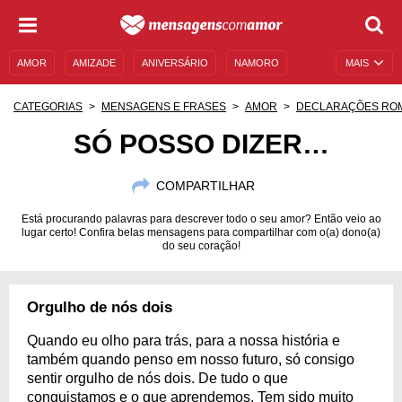
AMOR
AMIZADE
ANIVERSÁRIO
NAMORO
MAIS
SENTIMENTOS
LEGENDAS
DATAS ESPECIAIS
CATEGORIAS
MENSAGENS E FRASES
AMOR
DECLARAÇÕES RO
UNIVERSO FEMININO
AUTOAJUDA
DESCULPAS
SÓ POSSO DIZER…
MENSAGENS E FRASES
MENSAGENS DE ANIVERSÁRIO
COMPARTILHAR
ENTRETENIMENTO
FAMOSOS
BÍBLIA
Está procurando palavras para descrever todo o seu amor? Então veio ao
lugar certo! Confira belas mensagens para compartilhar com o(a) dono(a)
do seu coração!
Orgulho de nós dois
Quando eu olho para trás, para a nossa história e
também quando penso em nosso futuro, só consigo
sentir orgulho de nós dois. De tudo o que
conquistamos e o que aprendemos. Tem sido muito