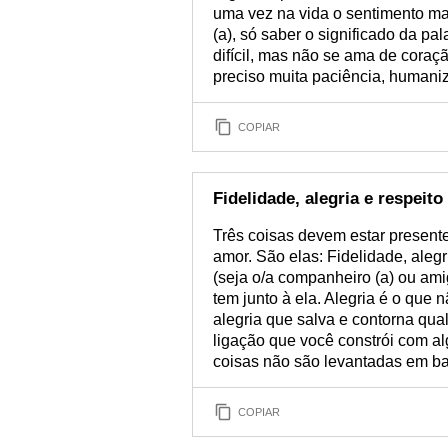
uma vez na vida o sentimento m
(a), só saber o significado da pa
difícil, mas não se ama de coraç
preciso muita paciência, humani
COPIAR
Fidelidade, alegria e respeito
Três coisas devem estar present
amor. São elas: Fidelidade, alegri
(seja o/a companheiro (a) ou amig
tem junto à ela. Alegria é o que n
alegria que salva e contorna qua
ligação que você constrói com al
coisas não são levantadas em ba
COPIAR