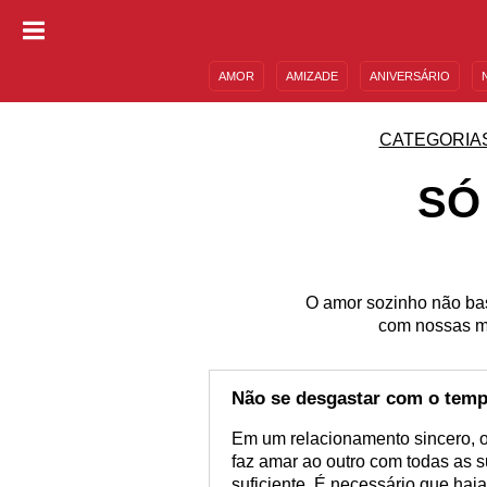
AMOR
AMIZADE
ANIVERSÁRIO
DESCULPAS
MENSAGENS E FRASES
CATEGORIA
SÓ
O amor sozinho não bast
com nossas me
Não se desgastar com o tem
Em um relacionamento sincero, o
faz amar ao outro com todas as 
suficiente. É necessário que haj