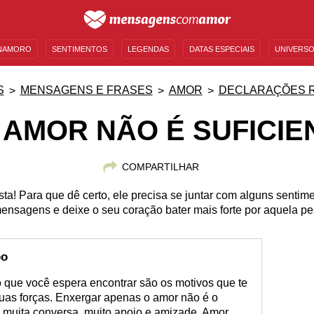
NAMORO
SENTIMENTOS
LEGENDAS
DATAS ESPECIAIS
UNIVERSO
MENSAGENS DE ANIVERSÁRIO
ENTRETENIMENTO
FAMOSOS
BÍBLIA
S
MENSAGENS E FRASES
AMOR
DECLARAÇÕES 
 AMOR NÃO É SUFICIE
COMPARTILHAR
a! Para que dê certo, ele precisa se juntar com alguns sentim
nsagens e deixe o seu coração bater mais forte por aquela pe
po
 que você espera encontrar são os motivos que te
suas forças. Enxergar apenas o amor não é o
a muita conversa, muito apoio e amizade. Amor,