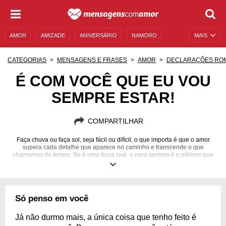
AMOR
AMIZADE
ANIVERSÁRIO
NAMORO
MAIS
SENTIMENTOS
LEGENDAS
DATAS ESPECIAIS
CATEGORIAS
MENSAGENS E FRASES
AMOR
DECLARAÇÕES RO
UNIVERSO FEMININO
AUTOAJUDA
DESCULPAS
É COM VOCÊ QUE EU VOU
SEMPRE ESTAR!
MENSAGENS E FRASES
MENSAGENS DE ANIVERSÁRIO
ENTRETENIMENTO
FAMOSOS
BÍBLIA
COMPARTILHAR
Faça chuva ou faça sol, seja fácil ou difícil, o que importa é que o amor
supera cada detalhe que aparece no caminho e transcende o que
chamamos de tempo. Se é uma troca real, o para sempre é o mínimo que
almas apaixonadas vão viver.
Só penso em você
Já não durmo mais, a única coisa que tenho feito é