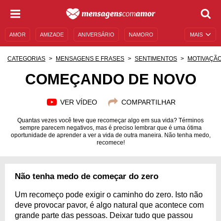
AMOR
AMIZADE
ANIVERSÁRIO
NAMORO
MAIS
SENTIMENTOS
LEGENDAS
DATAS ESPECIAIS
CATEGORIAS
MENSAGENS E FRASES
SENTIMENTOS
MOTIVAÇÃ
UNIVERSO FEMININO
AUTOAJUDA
DESCULPAS
COMEÇANDO DE NOVO
MENSAGENS E FRASES
MENSAGENS DE ANIVERSÁRIO
VER VÍDEO
COMPARTILHAR
ENTRETENIMENTO
FAMOSOS
BÍBLIA
Quantas vezes você teve que recomeçar algo em sua vida? Términos
sempre parecem negativos, mas é preciso lembrar que é uma ótima
oportunidade de aprender a ver a vida de outra maneira. Não tenha medo,
recomece!
Não tenha medo de começar do zero
Um recomeço pode exigir o caminho do zero. Isto não
deve provocar pavor, é algo natural que acontece com
grande parte das pessoas. Deixar tudo que passou