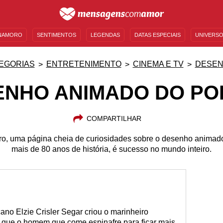
NAMORO
SENTIMENTOS
LEGENDAS
DATAS ESPECIAIS
UNIVERSO
MENSAGENS DE ANIVERSÁRIO
ENTRETENIMENTO
FAMOSOS
BÍBLIA
EGORIAS
ENTRETENIMENTO
CINEMA E TV
DESE
ENHO ANIMADO DO PO
COMPARTILHAR
iro, uma página cheia de curiosidades sobre o desenho anima
mais de 80 anos de história, é sucesso no mundo inteiro.
ano Elzie Crisler Segar criou o marinheiro
que o homem que come espinafre para ficar mais