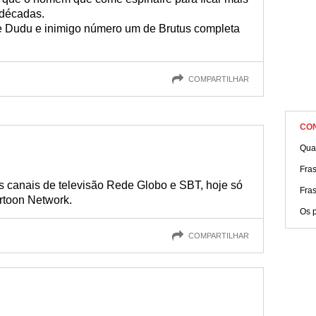
 décadas.
 de Dudu e inimigo número um de Brutus completa
COMPARTILHAR
CO
Qua
Fra
los canais de televisão Rede Globo e SBT, hoje só
Fra
rtoon Network.
Os p
COMPARTILHAR