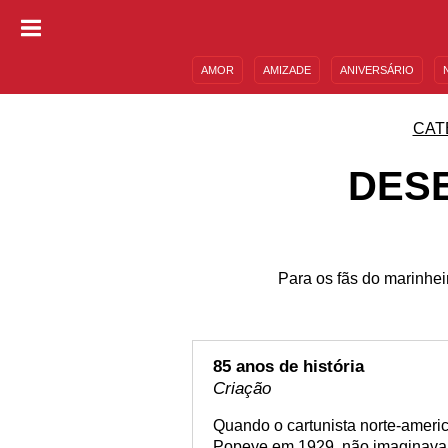
AMOR
AMIZADE
ANIVERSÁRIO
DESCULPAS
MENSAGENS E FRASES
CAT
DES
Para os fãs do marinhe
85 anos de história
Criação
Quando o cartunista norte-americ
Popeye em 1929, não imaginava 