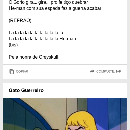
O Gorfo gira... gira... pro feitiço quebrar
He-man com sua espada faz a guerra acabar
(REFRÃO)
La la la la la la la la la la la
La la la la la la la la la la He-man
(bis)
Pela honra de Greyskull!
COPIAR
COMPARTILHAR
Gato Guerreiro