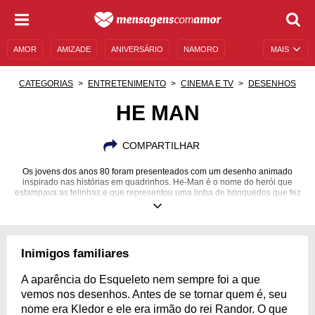
AMOR
AMIZADE
ANIVERSÁRIO
NAMORO
MAIS
SENTIMENTOS
LEGENDAS
DATAS ESPECIAIS
CATEGORIAS
ENTRETENIMENTO
CINEMA E TV
DESENHOS
UNIVERSO FEMININO
AUTOAJUDA
DESCULPAS
HE MAN
MENSAGENS E FRASES
MENSAGENS DE ANIVERSÁRIO
COMPARTILHAR
ENTRETENIMENTO
FAMOSOS
BÍBLIA
Os jovens dos anos 80 foram presenteados com um desenho animado
inspirado nas histórias em quadrinhos. He-Man é o nome do herói que
estampava as telinhas e que representou uma linha de brinquedos que fez
muito sucesso. Com a frase "Eu tenho a força!", o alter ego do Príncipe
Adam fez história. Se você viveu naquela época, talvez já tenha esquecido
algumas coisas sobre o personagem. Se você nunca tinha ouvido falar
sobre ele, prepare-se para se contagiar com a força do herói. Confira cada
uma das curiosidades que preparamos sobre o poderoso herói que, nos
Inimigos familiares
tempos atuais, já virou até um meme. Relembre esse desenho cheio de
nostalgia!
A aparência do Esqueleto nem sempre foi a que
vemos nos desenhos. Antes de se tornar quem é, seu
nome era Kledor e ele era irmão do rei Randor. O que