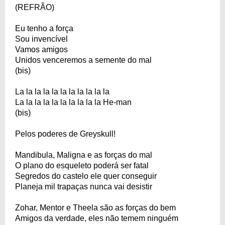
(REFRÃO)
Eu tenho a força
Sou invencível
Vamos amigos
Unidos venceremos a semente do mal
(bis)
La la la la la la la la la la la
La la la la la la la la la la He-man
(bis)
Pelos poderes de Greyskull!
Mandibula, Maligna e as forças do mal
O plano do esqueleto poderá ser fatal
Segredos do castelo ele quer conseguir
Planeja mil trapaças nunca vai desistir
Zohar, Mentor e Theela são as forças do bem
Amigos da verdade, eles não temem ninguém