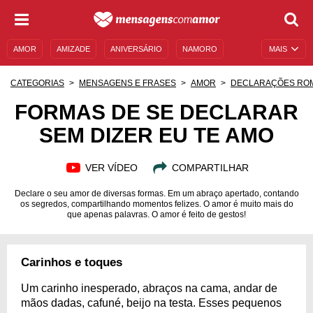
AMOR
AMIZADE
ANIVERSÁRIO
NAMORO
MAIS
SENTIMENTOS
LEGENDAS
DATAS ESPECIAIS
CATEGORIAS
MENSAGENS E FRASES
AMOR
DECLARAÇÕES RO
UNIVERSO FEMININO
AUTOAJUDA
DESCULPAS
FORMAS DE SE DECLARAR
SEM DIZER EU TE AMO
MENSAGENS E FRASES
MENSAGENS DE ANIVERSÁRIO
ENTRETENIMENTO
FAMOSOS
BÍBLIA
VER VÍDEO
COMPARTILHAR
Declare o seu amor de diversas formas. Em um abraço apertado, contando
os segredos, compartilhando momentos felizes. O amor é muito mais do
que apenas palavras. O amor é feito de gestos!
Carinhos e toques
Um carinho inesperado, abraços na cama, andar de
mãos dadas, cafuné, beijo na testa. Esses pequenos