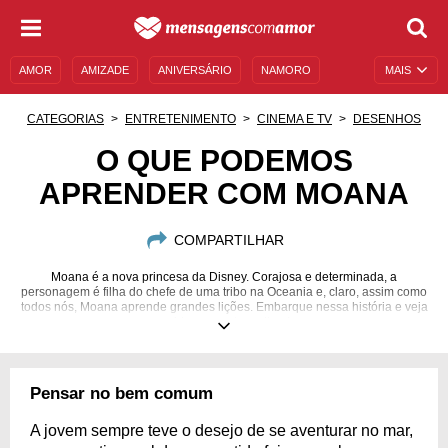
AMOR
AMIZADE
ANIVERSÁRIO
NAMORO
MAIS
SENTIMENTOS
LEGENDAS
DATAS ESPECIAIS
CATEGORIAS
ENTRETENIMENTO
CINEMA E TV
DESENHOS
UNIVERSO FEMININO
AUTOAJUDA
DESCULPAS
O QUE PODEMOS
APRENDER COM MOANA
MENSAGENS E FRASES
MENSAGENS DE ANIVERSÁRIO
ENTRETENIMENTO
FAMOSOS
BÍBLIA
COMPARTILHAR
Moana é a nova princesa da Disney. Corajosa e determinada, a
personagem é filha do chefe de uma tribo na Oceania e, claro, assim como
todos nós, Moana aprende grandes lições. Embarque nessa história e veja
a vida com outros olhos!
Pensar no bem comum
A jovem sempre teve o desejo de se aventurar no mar,