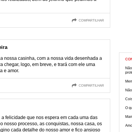
COMPARTILHAR
ira
na nossa casinha, com a nossa vida desenhada a
CO
a chegar, logo, em breve, e trará com ele uma
Não
ia e amor.
prot
Men
COMPARTILHAR
Não
Coi
O qu
Mane
s, a felicidade que nos espera em cada uma das
 o nosso processo, as conquistas, nossa casa, os
Amor
magino cada detalhe do nosso amor e fico ansioso