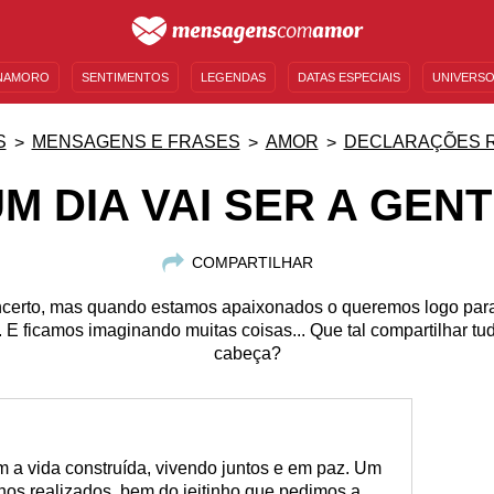
NAMORO
SENTIMENTOS
LEGENDAS
DATAS ESPECIAIS
UNIVERSO
MENSAGENS DE ANIVERSÁRIO
ENTRETENIMENTO
FAMOSOS
BÍBLIA
S
MENSAGENS E FRASES
AMOR
DECLARAÇÕES 
M DIA VAI SER A GEN
COMPARTILHAR
incerto, mas quando estamos apaixonados o queremos logo para 
E ficamos imaginando muitas coisas... Que tal compartilhar tu
cabeça?
om a vida construída, vivendo juntos e em paz. Um
hos realizados, bem do jeitinho que pedimos a