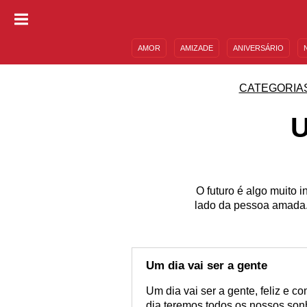
AMOR
AMIZADE
ANIVERSÁRIO
DESCULPAS
MENSAGENS E FRASES
CATEGORIA
U
O futuro é algo muito 
lado da pessoa amada. 
Um dia vai ser a gente
Um dia vai ser a gente, feliz e c
dia teremos todos os nossos son