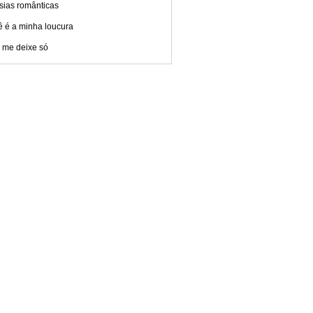
sias românticas
ê é a minha loucura
 me deixe só