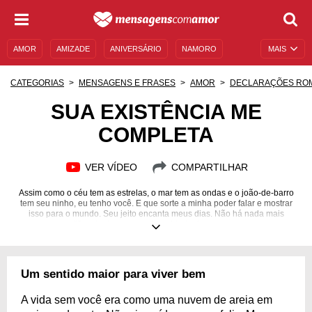
AMOR
AMIZADE
ANIVERSÁRIO
NAMORO
MAIS
SENTIMENTOS
LEGENDAS
DATAS ESPECIAIS
CATEGORIAS
MENSAGENS E FRASES
AMOR
DECLARAÇÕES RO
UNIVERSO FEMININO
AUTOAJUDA
DESCULPAS
SUA EXISTÊNCIA ME
COMPLETA
MENSAGENS E FRASES
MENSAGENS DE ANIVERSÁRIO
ENTRETENIMENTO
FAMOSOS
BÍBLIA
VER VÍDEO
COMPARTILHAR
Assim como o céu tem as estrelas, o mar tem as ondas e o joão-de-barro
tem seu ninho, eu tenho você. E que sorte a minha poder falar e mostrar
isso para o mundo. Seu jeito encanta meus dias. Não há nada mais
gratificante do que a reciprocidade do nosso amor.
Um sentido maior para viver bem
A vida sem você era como uma nuvem de areia em