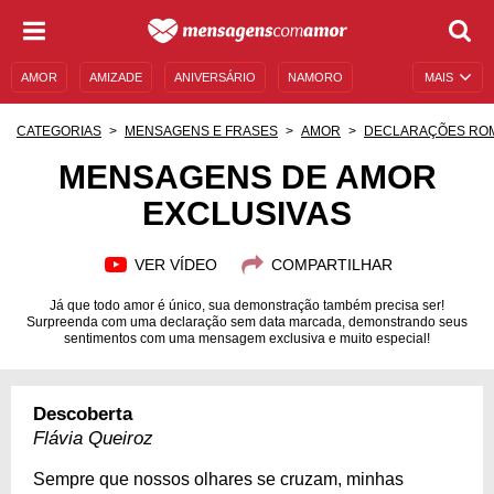
AMOR
AMIZADE
ANIVERSÁRIO
NAMORO
MAIS
SENTIMENTOS
LEGENDAS
DATAS ESPECIAIS
CATEGORIAS
MENSAGENS E FRASES
AMOR
DECLARAÇÕES RO
UNIVERSO FEMININO
AUTOAJUDA
DESCULPAS
MENSAGENS DE AMOR
EXCLUSIVAS
MENSAGENS E FRASES
MENSAGENS DE ANIVERSÁRIO
ENTRETENIMENTO
FAMOSOS
BÍBLIA
VER VÍDEO
COMPARTILHAR
Já que todo amor é único, sua demonstração também precisa ser!
Surpreenda com uma declaração sem data marcada, demonstrando seus
sentimentos com uma mensagem exclusiva e muito especial!
Descoberta
Flávia Queiroz
Sempre que nossos olhares se cruzam, minhas