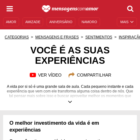
AMOR
AMIZADE
ANIVERSÁRIO
NAMORO
MAIS
SENTIMENTOS
LEGENDAS
DATAS ESPECIAIS
CATEGORIAS
MENSAGENS E FRASES
SENTIMENTOS
INSPIRAÇÃ
UNIVERSO FEMININO
AUTOAJUDA
DESCULPAS
VOCÊ É AS SUAS
EXPERIÊNCIAS
MENSAGENS E FRASES
MENSAGENS DE ANIVERSÁRIO
ENTRETENIMENTO
FAMOSOS
BÍBLIA
VER VÍDEO
COMPARTILHAR
A vida por si só é uma grande sala de aula. Cada pequeno instante e cada
experiência que vem com ele transforma alguma coisa dentro de nós. Que
tal pensar mais sobre isso e buscar aproveitar melhor os momentos que
você vive? Veja algumas mensagens reflexivas!
O melhor investimento da vida é em
experiências