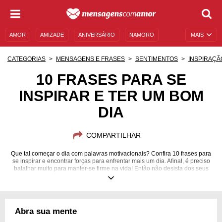
AMOR
AMIZADE
ANIVERSÁRIO
NAMORO
MAIS
SENTIMENTOS
LEGENDAS
DATAS ESPECIAIS
CATEGORIAS
MENSAGENS E FRASES
SENTIMENTOS
INSPIRAÇÃ
UNIVERSO FEMININO
AUTOAJUDA
DESCULPAS
10 FRASES PARA SE
INSPIRAR E TER UM BOM
MENSAGENS E FRASES
MENSAGENS DE ANIVERSÁRIO
DIA
ENTRETENIMENTO
FAMOSOS
BÍBLIA
COMPARTILHAR
Que tal começar o dia com palavras motivacionais? Confira 10 frases para
se inspirar e encontrar forças para enfrentar mais um dia. Afinal, é preciso
batalhar muito para manter-se firme na vida! Então não desista dos seus
sonhos, muito menos de si mesmo.
Abra sua mente