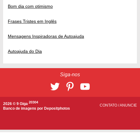
Bom dia com otimismo
Frases Tristes em Inglês
Mensagens Inspiradoras de Autoajuda
Autoajuda do Dia
Siga-nos
20304
2026 © 9 Giga
CONTATO
/
ANUNCIE
Banco de imagens por
Depositphotos