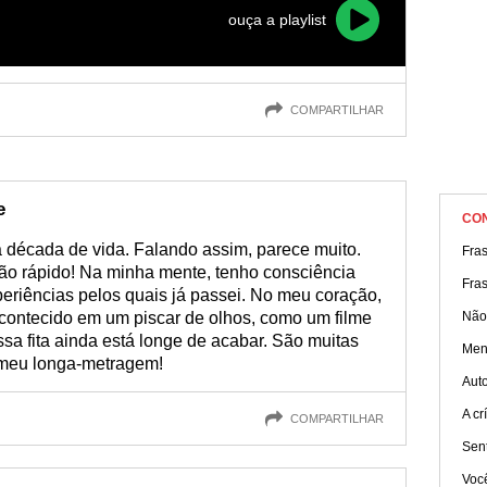
ouça a playlist
COMPARTILHAR
e
CO
 década de vida. Falando assim, parece muito.
Fra
ão rápido! Na minha mente, tenho consciência
Fra
eriências pelos quais já passei. No meu coração,
acontecido em um piscar de olhos, como um filme
Não
sa fita ainda está longe de acabar. São muitas
Men
 meu longa-metragem!
Aut
A cr
COMPARTILHAR
Sen
Você