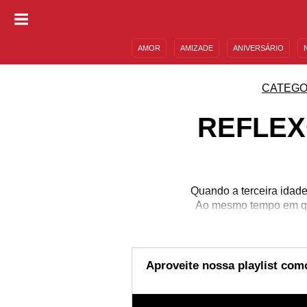
AMOR
AMIZADE
ANIVERSÁRIO
DESCULPAS
MENSAGENS E FRASES
CATEGO
REFLEX
Quando a terceira idad
Ao mesmo tempo em qu
descansar um pouco m
aparecer na cabeça. So
fase. Apesar disso tud
de aproveitar o máxi
Aproveite nossa playlist como