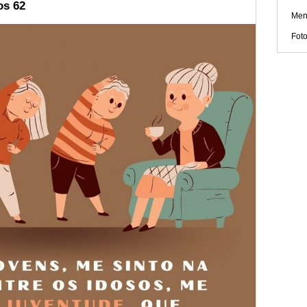
os 62
Men
Fot