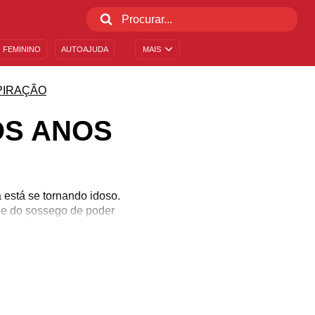
 FEMININO
AUTOAJUDA
MAIS
PIRAÇÃO
OS ANOS
está se tornando idoso.
e do sossego de poder
s angústias que podem
ns para quem está nessa
idade, e é sempre tempo
poucos anos de idade.