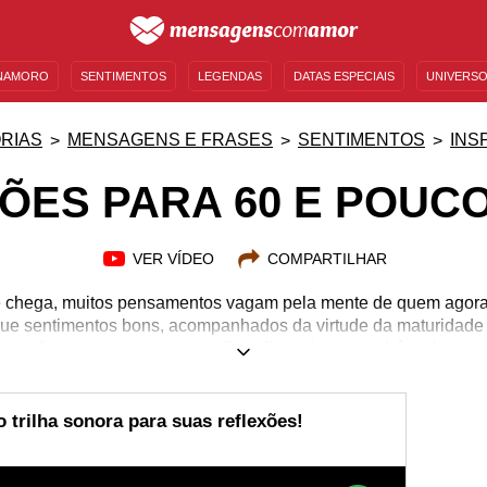
NAMORO
SENTIMENTOS
LEGENDAS
DATAS ESPECIAIS
UNIVERSO
MENSAGENS DE ANIVERSÁRIO
ENTRETENIMENTO
FAMOSOS
BÍBLIA
RIAS
MENSAGENS E FRASES
SENTIMENTOS
INS
ÕES PARA 60 E POUC
VER VÍDEO
COMPARTILHAR
e chega, muitos pensamentos vagam pela mente de quem agora 
e sentimentos bons, acompanhados da virtude da maturidade 
ais, fazem-se presentes no dia a dia, existem também alguma
lidão, cansaço, falta de motivação e outras aflições são comu
o, é sempre bom lembrar que, a partir dos 60, começa a melhor 
mo da vida! Inspire-se com reflexões para os seus sessenta e 
 trilha sonora para suas reflexões!