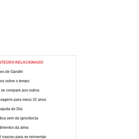
NTEÚDO RELACIONADO
ses de Gandhi
ses sobre o tempo
 se compare aos outros
sagens para meus 32 anos
oajuda do Dia
ítica vem da ignorância
timentos da alma
 nasceu para se reinventar