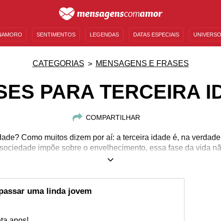
NAMORO
SENTIMENTOS
LEGENDAS
DATAS ESPECIAIS
UNIVERSO
MENSAGENS DE ANIVERSÁRIO
ENTRETENIMENTO
FAMOSOS
BÍBLIA
CATEGORIAS
MENSAGENS E FRASES
SES PARA TERCEIRA I
COMPARTILHAR
idade? Como muitos dizem por aí: a terceira idade é, na verdad
ociedade impõe sobre o envelhecimento, essa fase da vida não
 indivíduo está perdendo a validade, pelo contrário: a terceira
imento, do aprendizado e do amadurecimento como um todo. É 
car a colher todas as coisas boas que plantou e fazer coisas q
rgando a beleza da terceira idade que conseguimos ver a vida 
 passar uma linda jovem
essa fase com frases para terceira idade!
nta anos!