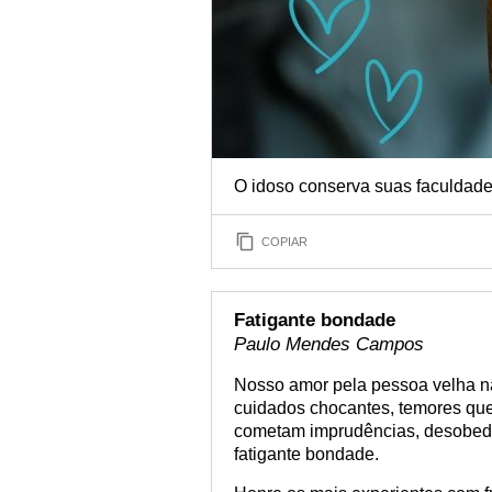
O idoso conserva suas faculdades
COPIAR
Fatigante bondade
Paulo Mendes Campos
Nosso amor pela pessoa velha nã
cuidados chocantes, temores q
cometam imprudências, desobede
fatigante bondade.