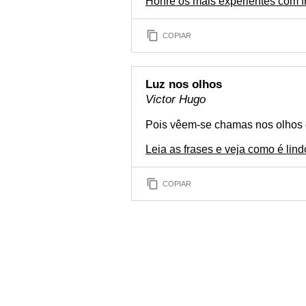
Honre os mais experientes com f
COPIAR
Luz nos olhos
Victor Hugo
Pois vêem-se chamas nos olhos d
Leia as frases e veja como é lind
COPIAR