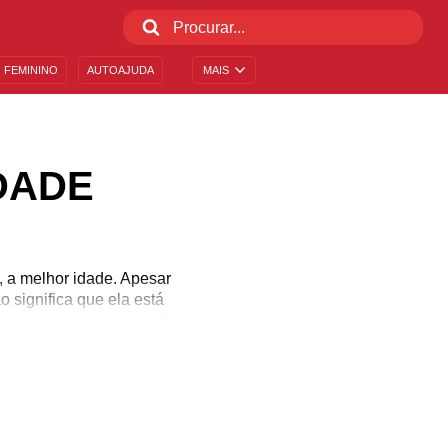
 FEMININO
AUTOAJUDA
MAIS
DADE
e, a melhor idade. Apesar
 significa que ela está
 idade pode ser o auge da
um momento da vida no
ue não teve oportunidade
de outra forma. Celebre