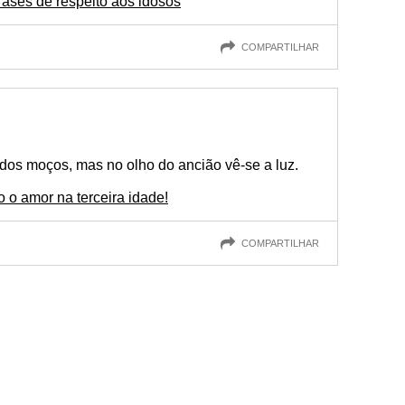
rases de respeito aos idosos
COMPARTILHAR
os moços, mas no olho do ancião vê-se a luz.
o o amor na terceira idade!
COMPARTILHAR