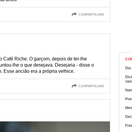
COMPARTILHAR
 Café Riche. O garçom, depois de ter-lhe
CO
ntou-lhe o que desejava. Desejaria - disse o
Dia 
o. Esse ancião era a própria velhice.
Dica
cas
COMPARTILHAR
Nam
Poe
Men
Dec
Fra