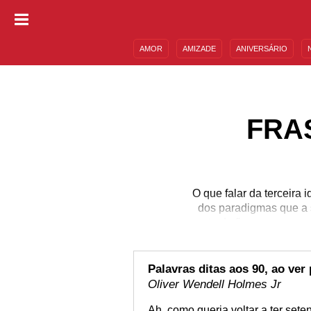
AMOR
AMIZADE
ANIVERSÁRIO
DESCULPAS
MENSAGENS E FRASES
FRA
O que falar da terceira 
dos paradigmas que a s
perto do fim ou que esse
liberdade, do conhec
qual é possível se dedi
de fazer antes. É enxe
Palavras ditas aos 90, ao ver
Oliver Wendell Holmes Jr
Ah, como queria voltar a ter sete