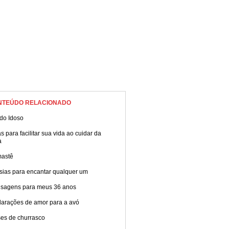
NTEÚDO RELACIONADO
do Idoso
s para facilitar sua vida ao cuidar da
a
astê
sias para encantar qualquer um
sagens para meus 36 anos
larações de amor para a avó
ses de churrasco