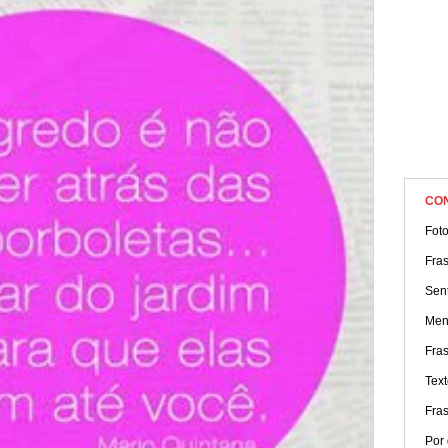
CO
Fot
Fra
Sen
Ment
Fra
Text
Fra
Por 