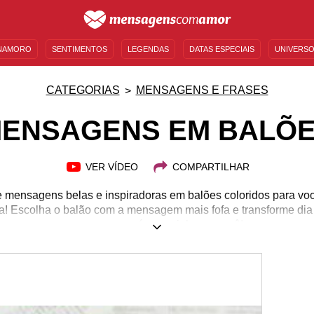
NAMORO
SENTIMENTOS
LEGENDAS
DATAS ESPECIAIS
UNIVERSO
MENSAGENS DE ANIVERSÁRIO
ENTRETENIMENTO
FAMOSOS
BÍBLIA
CATEGORIAS
MENSAGENS E FRASES
ENSAGENS EM BALÕ
VER VÍDEO
COMPARTILHAR
 mensagens belas e inspiradoras em balões coloridos para voc
! Escolha o balão com a mensagem mais fofa e transforme dia
essa pessoa é especial para você!