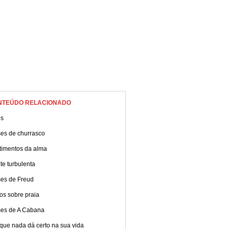
NTEÚDO RELACIONADO
os
ses de churrasco
timentos da alma
e turbulenta
ses de Freud
os sobre praia
ses de A Cabana
que nada dá certo na sua vida