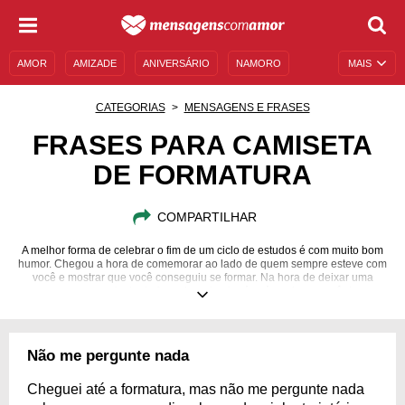
AMOR
AMIZADE
ANIVERSÁRIO
NAMORO
MAIS
SENTIMENTOS
LEGENDAS
DATAS ESPECIAIS
CATEGORIAS
MENSAGENS E FRASES
UNIVERSO FEMININO
AUTOAJUDA
DESCULPAS
FRASES PARA CAMISETA
DE FORMATURA
MENSAGENS E FRASES
MENSAGENS DE ANIVERSÁRIO
ENTRETENIMENTO
FAMOSOS
BÍBLIA
COMPARTILHAR
A melhor forma de celebrar o fim de um ciclo de estudos é com muito bom
humor. Chegou a hora de comemorar ao lado de quem sempre esteve com
você e mostrar que você conseguiu se formar. Na hora de deixar uma
mensagem na camiseta de formatura de alguém, é aqui que você deve se
concentrar. A seguir, você vai encontrar 50 frases bem humoradas e
divertidas para encerrar esse momento de forma leve. Elas falam sobre
formaturas da escola e também sobre formaturas da faculdade. Mostre
que, apesar das dificuldades, o diploma veio! Compartilhe com quem está
Não me pergunte nada
vivendo a euforia da formatura e aproveite essa sensação!
Cheguei até a formatura, mas não me pergunte nada