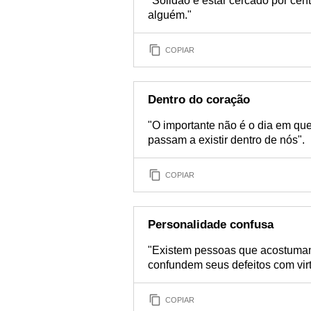
"Solidão é estar cercado por cen
alguém."
COPIAR
Dentro do coração
"O importante não é o dia em qu
passam a existir dentro de nós".
COPIAR
Personalidade confusa
"Existem pessoas que acostumam
confundem seus defeitos com vir
COPIAR