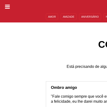
AMOR
AMIZADE
ANIVERSÁRIO
DESCULPAS
MENSAGENS E FRASES
C
Está precisando de algu
Ombro amigo
"Fale comigo sempre que você est
a felicidade, eu lhe darei muito a