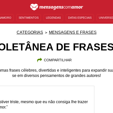
NAMORO
SENTIMENTOS
LEGENDAS
DATAS ESPECIAIS
UNIVERSO
MENSAGENS DE ANIVERSÁRIO
ENTRETENIMENTO
FAMOSOS
BÍBLIA
CATEGORIAS
MENSAGENS E FRASES
OLETÂNEA DE FRASES
COMPARTILHAR
mas frases célebres, divertidas e inteligentes para expandir su
se em diversos pensamentos de grandes autores!
iver triste, mesmo que eu não consiga lhe trazer
mor."