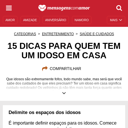
AMOR
AMIZADE
ANIVERSÁRIO
NAMORO
MAIS
SENTIMENTOS
LEGENDAS
DATAS ESPECIAIS
CATEGORIAS
ENTRETENIMENTO
SAÚDE E CUIDADOS
UNIVERSO FEMININO
AUTOAJUDA
DESCULPAS
15 DICAS PARA QUEM TEM
UM IDOSO EM CASA
MENSAGENS E FRASES
MENSAGENS DE ANIVERSÁRIO
ENTRETENIMENTO
FAMOSOS
BÍBLIA
COMPARTILHAR
Que idosos são extremamente fofos, todo mundo sabe, mas será que você
sabe dos cuidados de que eles precisam? Ter um idoso em casa significa
cuidado redobrado! Os velhinhos já não têm mais tanta força quanto antes
e possuem algumas limitações, por isso precisam de muita paciência.
Primeiramente é preciso observar detalhadamente a saúde do idoso, para
que seja possível entender o que ele precisa em determinados momentos.
Mas saiba que, antes de qualquer coisa, você precisa ter um peito cheio
de carinho e de amor para dar a esse ser que já viveu muitos anos e que
Delimite os espaços dos idosos
também já ajudou muitas pessoas. Confira 15 dicas para quem tem um
idoso em casa e cuide dos cabelinhos brancos dele!
É importante definir espaços para os idosos. Comece