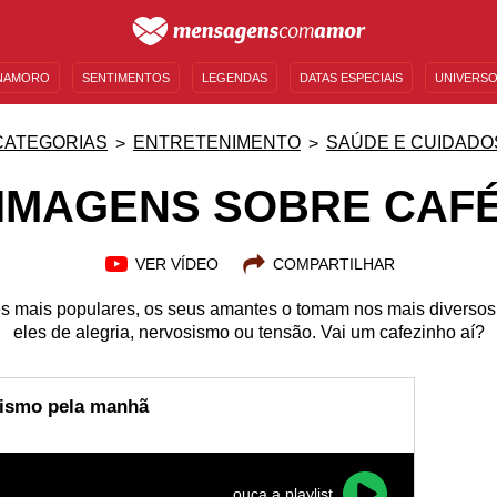
NAMORO
SENTIMENTOS
LEGENDAS
DATAS ESPECIAIS
UNIVERSO
MENSAGENS DE ANIVERSÁRIO
ENTRETENIMENTO
FAMOSOS
BÍBLIA
CATEGORIAS
ENTRETENIMENTO
SAÚDE E CUIDADO
IMAGENS SOBRE CAF
VER VÍDEO
COMPARTILHAR
s mais populares, os seus amantes o tomam nos mais diverso
eles de alegria, nervosismo ou tensão. Vai um cafezinho aí?
mismo pela manhã
ouça a playlist