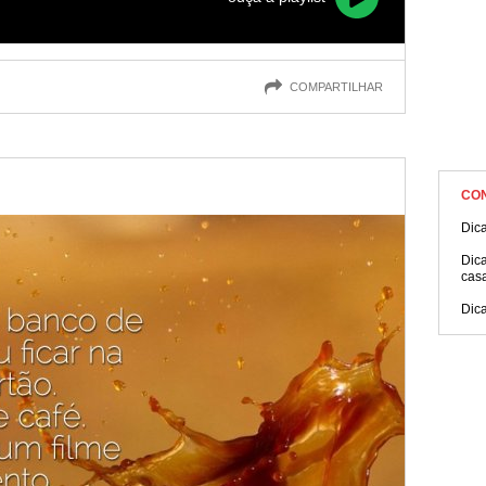
COMPARTILHAR
CO
Dic
Dica
cas
Dica