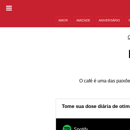
AMOR
AMIZADE
ANIVERSÁRIO
DESCULPAS
MENSAGENS E FRASES
O café é uma das paixõe
Tome sua dose diária de oti
Spotify