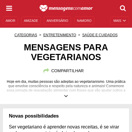
AMOR
AMIZADE
ANIVERSÁRIO
NAMORO
MAIS
SENTIMENTOS
LEGENDAS
DATAS ESPECIAIS
CATEGORIAS
ENTRETENIMENTO
SAÚDE E CUIDADOS
UNIVERSO FEMININO
AUTOAJUDA
DESCULPAS
MENSAGENS PARA
VEGETARIANOS
MENSAGENS E FRASES
MENSAGENS DE ANIVERSÁRIO
ENTRETENIMENTO
FAMOSOS
BÍBLIA
COMPARTILHAR
Hoje em dia, muitas pessoas são adeptas ao vegetarianismo. Uma prática
que envolve consciência e respeito pela natureza e animais! Comemore
essa jornada de reavaliação alimentar com frases que vão ajudar outros a
entenderem como é ser um vegetariano!
Novas possibilidades
Ser vegetariano é aprender novas receitas, é se virar