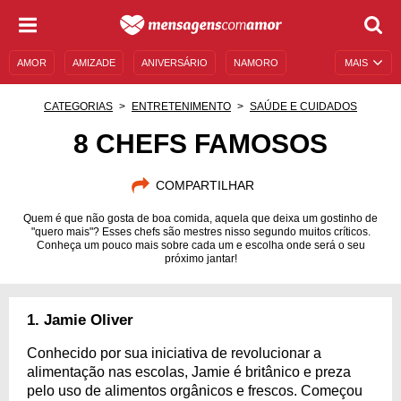
AMOR
AMIZADE
ANIVERSÁRIO
NAMORO
MAIS
SENTIMENTOS
LEGENDAS
DATAS ESPECIAIS
CATEGORIAS
ENTRETENIMENTO
SAÚDE E CUIDADOS
UNIVERSO FEMININO
AUTOAJUDA
DESCULPAS
8 CHEFS FAMOSOS
MENSAGENS E FRASES
MENSAGENS DE ANIVERSÁRIO
COMPARTILHAR
ENTRETENIMENTO
FAMOSOS
BÍBLIA
Quem é que não gosta de boa comida, aquela que deixa um gostinho de
"quero mais"? Esses chefs são mestres nisso segundo muitos críticos.
Conheça um pouco mais sobre cada um e escolha onde será o seu
próximo jantar!
1. Jamie Oliver
Conhecido por sua iniciativa de revolucionar a
alimentação nas escolas, Jamie é britânico e preza
pelo uso de alimentos orgânicos e frescos. Começou