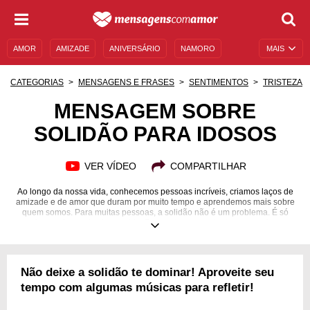
AMOR
AMIZADE
ANIVERSÁRIO
NAMORO
MAIS
SENTIMENTOS
LEGENDAS
DATAS ESPECIAIS
CATEGORIAS
MENSAGENS E FRASES
SENTIMENTOS
TRISTEZA
UNIVERSO FEMININO
AUTOAJUDA
DESCULPAS
MENSAGEM SOBRE
SOLIDÃO PARA IDOSOS
MENSAGENS E FRASES
MENSAGENS DE ANIVERSÁRIO
ENTRETENIMENTO
FAMOSOS
BÍBLIA
VER VÍDEO
COMPARTILHAR
Ao longo da nossa vida, conhecemos pessoas incríveis, criamos laços de
amizade e de amor que duram por muito tempo e aprendemos mais sobre
quem somos. Para muitas pessoas, a solidão não é um problema. É só
mais uma forma de viver a vida. Para outras, no entanto, que preferem
compartilhar cada história e cada experiência com alguém, a solidão é um
pesadelo. Tristeza, desânimo e angústia são sensações que podem tomar
conta da velhice, quando uma pessoa se vê sozinha nessa fase da vida.
Para expulsar esses sentimentos negativos, confira cada mensagem sobre
Não deixe a solidão te dominar! Aproveite seu
solidão para idosos e resgate todo o afeto que há em você!
tempo com algumas músicas para refletir!