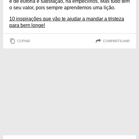
é de euforia e satisfação, há empecilhos. Mas tudo tem
o seu valor, pois sempre aprendemos uma lição.
10 inspirações que vão te ajudar a mandar a tristeza
para bem longe!
COPIAR
COMPARTILHAR