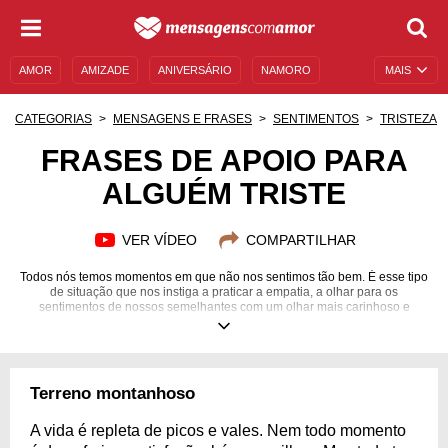
AMOR
AMIZADE
ANIVERSÁRIO
NAMORO
MAIS
SENTIMENTOS
LEGENDAS
DATAS ESPECIAIS
CATEGORIAS
MENSAGENS E FRASES
SENTIMENTOS
TRISTEZA
UNIVERSO FEMININO
AUTOAJUDA
DESCULPAS
FRASES DE APOIO PARA
ALGUÉM TRISTE
MENSAGENS E FRASES
MENSAGENS DE ANIVERSÁRIO
ENTRETENIMENTO
FAMOSOS
BÍBLIA
VER VÍDEO
COMPARTILHAR
Todos nós temos momentos em que não nos sentimos tão bem. É esse tipo
de situação que nos instiga a praticar a empatia, a olhar para os
sentimentos de nossos semelhantes com um olhar mais carinhoso e
compreensivo. Afinal, melhor do que ter com quem contar nas horas tristes
é mostrar-se presente para quem amamos quando as coisas não estão
boas. Demonstre seu companheirismo por meio de frases de apoio para
alguém triste! Com o conforto de belas palavras, você pode ajudar uma
pessoa querida a superar seus sentimentos negativos e encher-se de
Terreno montanhoso
esperança novamente. Mostre que você estará sempre disponível e lutará
ao lado de seus amigos, colegas ou parentes em qualquer que seja a
situação.
A vida é repleta de picos e vales. Nem todo momento