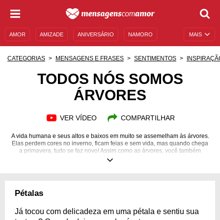
AMOR
AMIZADE
ANIVERSÁRIO
NAMORO
MAIS
SENTIMENTOS
LEGENDAS
DATAS ESPECIAIS
CATEGORIAS
MENSAGENS E FRASES
SENTIMENTOS
INSPIRAÇÃ
UNIVERSO FEMININO
AUTOAJUDA
DESCULPAS
TODOS NÓS SOMOS
ÁRVORES
MENSAGENS E FRASES
MENSAGENS DE ANIVERSÁRIO
ENTRETENIMENTO
FAMOSOS
BÍBLIA
VER VÍDEO
COMPARTILHAR
A vida humana e seus altos e baixos em muito se assemelham às árvores.
Elas perdem cores no inverno, ficam feias e sem vida, mas quando chega
a primavera, tudo se faz novo! Assim como as árvores, você também
precisa aceitar as mudanças em sua vida. Confira frases de superação e
motivação!
Pétalas
Já tocou com delicadeza em uma pétala e sentiu sua