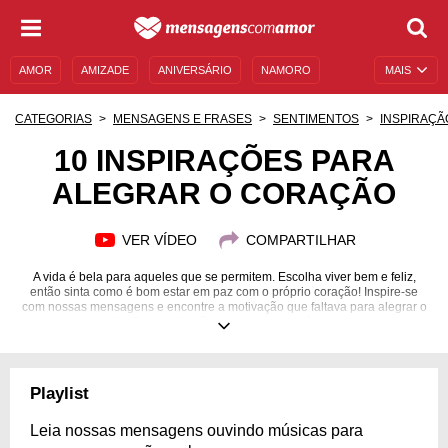
AMOR
AMIZADE
ANIVERSÁRIO
NAMORO
MAIS
SENTIMENTOS
LEGENDAS
DATAS ESPECIAIS
CATEGORIAS
MENSAGENS E FRASES
SENTIMENTOS
INSPIRAÇÃ
UNIVERSO FEMININO
AUTOAJUDA
DESCULPAS
10 INSPIRAÇÕES PARA
ALEGRAR O CORAÇÃO
MENSAGENS E FRASES
MENSAGENS DE ANIVERSÁRIO
ENTRETENIMENTO
FAMOSOS
BÍBLIA
VER VÍDEO
COMPARTILHAR
A vida é bela para aqueles que se permitem. Escolha viver bem e feliz,
então sinta como é bom estar em paz com o próprio coração! Inspire-se
com nossas mensagens e encontre a motivação que faltava para alegrar o
seu dia. Gente feliz não incomoda ninguém, sorria!
Playlist
Leia nossas mensagens ouvindo músicas para