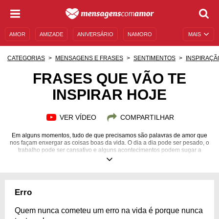
AMOR
AMIZADE
ANIVERSÁRIO
NAMORO
MAIS
SENTIMENTOS
LEGENDAS
DATAS ESPECIAIS
CATEGORIAS
MENSAGENS E FRASES
SENTIMENTOS
INSPIRAÇÃ
UNIVERSO FEMININO
AUTOAJUDA
DESCULPAS
FRASES QUE VÃO TE
INSPIRAR HOJE
MENSAGENS E FRASES
MENSAGENS DE ANIVERSÁRIO
ENTRETENIMENTO
FAMOSOS
BÍBLIA
VER VÍDEO
COMPARTILHAR
Em alguns momentos, tudo de que precisamos são palavras de amor que
nos façam enxergar as coisas boas da vida. O dia a dia pode ser pesado, o
trabalho pode ser cansativo e alguns acontecimentos podem sugar a
nossa energia... Muitas pessoas pensam que para se animar é preciso de
grandes atitudes - mas, convenhamos, quando estamos desanimados, um
simples abraço já aquece o nosso peito e nos dá coragem para seguir, não
é mesmo? Se você está se sentindo desmotivado, acalma-se! Separamos
algumas frases que vão te inspirar hoje, que farão você se sentir motivado
Erro
e também aprender a sorrir ao perceber os detalhes mais simples da vida.
Inspire-se agora e compartilhe com os seus amigos!
Quem nunca cometeu um erro na vida é porque nunca