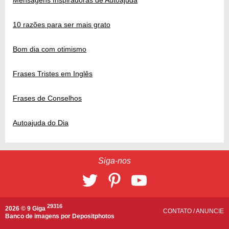
Mensagens Inspiradoras de Autoajuda
10 razões para ser mais grato
Bom dia com otimismo
Frases Tristes em Inglês
Frases de Conselhos
Autoajuda do Dia
Siga-nos
29316
2026 © 9 Giga
CONTATO
/
ANUNCIE
Banco de imagens por
Depositphotos