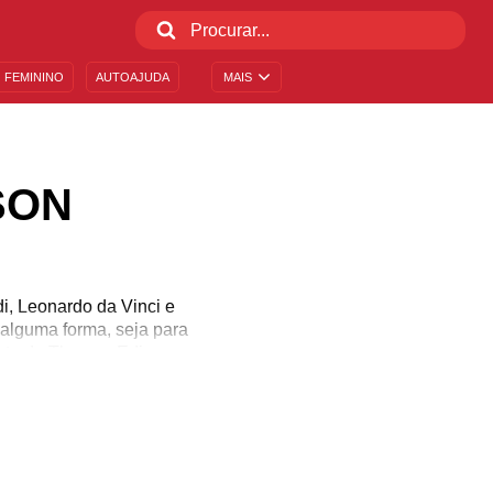
 FEMININO
AUTOAJUDA
MAIS
SON
di, Leonardo da Vinci e
 alguma forma, seja para
trata de Thomas Edison,
u de tão importante, que
cobertas não foram
idamos você a embarcar