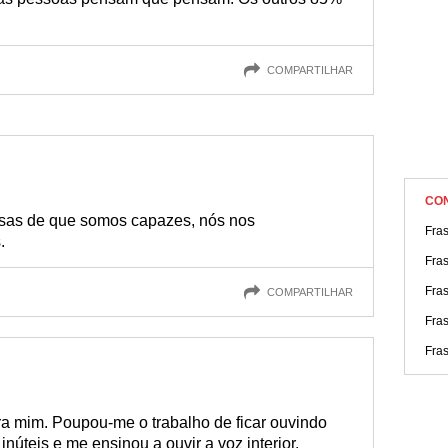
COMPARTILHAR
CO
isas de que somos capazes, nós nos
Fras
.
Fras
Fra
COMPARTILHAR
Fras
Fra
ara mim. Poupou-me o trabalho de ficar ouvindo
úteis e me ensinou a ouvir a voz interior.