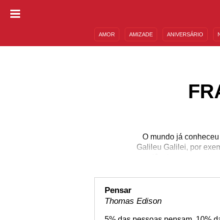
AMOR
AMIZADE
ANIVERSÁRIO
DESCULPAS
MENSAGENS E FRASES
FR
O mundo já conheceu vá
Galileu Galilei, por ex
a ciência, para a arte
muitas pessoas ficam co
hoje é essencial?
publicamente dissemin
Pensar
Thomas Edison
5% das pessoas pensam. 10% d