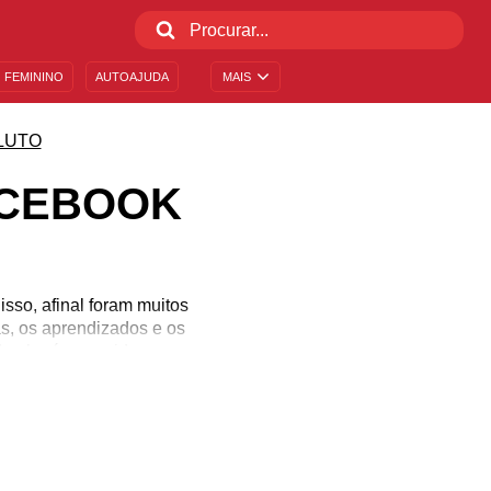
 FEMININO
AUTOAJUDA
MAIS
LUTO
ACEBOOK
so, afinal foram muitos
s, os aprendizados e os
ndo alguém querido morre,
ssos corações. Por essa
nder a importância de
 nutriram um carinho