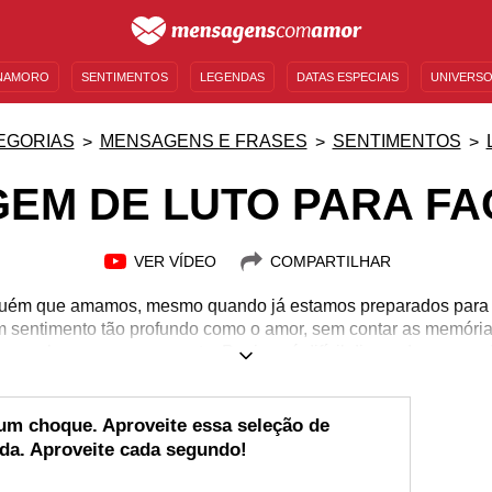
NAMORO
SENTIMENTOS
LEGENDAS
DATAS ESPECIAIS
UNIVERSO
MENSAGENS DE ANIVERSÁRIO
ENTRETENIMENTO
FAMOSOS
BÍBLIA
EGORIAS
MENSAGENS E FRASES
SENTIMENTOS
EM DE LUTO PARA F
VER VÍDEO
COMPARTILHAR
lguém que amamos, mesmo quando já estamos preparados para is
 sentimento tão profundo como o amor, sem contar as memória
oa colocou em nosso rosto. Por isso é difícil dizer adeus qua
ce precisamos aceitar da melhor maneira e tentar confortar no
umas mensagens de luto para Facebook para você ler, compree
amada ir embora e também compartilhar com todos que também
um choque. Aproveite essa seleção de
especial por quem se foi.
ida. Aproveite cada segundo!