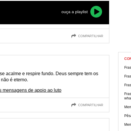
ouça a playlist
COMPARTILHAR
CO
Fra
se acalme e respire fundo. Deus sempre tem os
Fra
 não é eterno.
Fras
 mensagens de apoio ao luto
Fras
wha
COMPARTILHAR
Men
Pês
Men