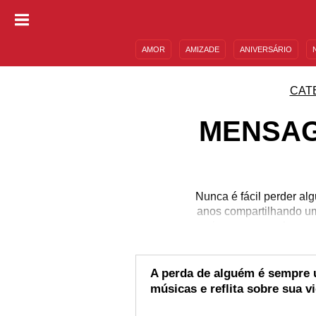
AMOR
AMIZADE
ANIVERSÁRIO
DESCULPAS
MENSAGENS E FRASES
CAT
MENSAG
Nunca é fácil perder a
anos compartilhando um
sorrisos que aquela pess
mas quando isso aconte
razão, separamos alg
deixar essa pessoa 
A perda de alguém é sempre 
músicas e reflita sobre sua v