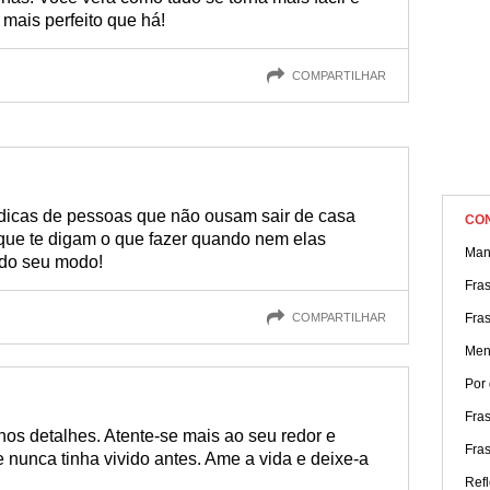
mais perfeito que há!
COMPARTILHAR
dicas de pessoas que não ousam sair de casa
CO
 que te digam o que fazer quando nem elas
Man
do seu modo!
Fra
COMPARTILHAR
Fras
Ment
Por 
Fra
nos detalhes. Atente-se mais ao seu redor e
Fra
e nunca tinha vivido antes. Ame a vida e deixe-a
Refl