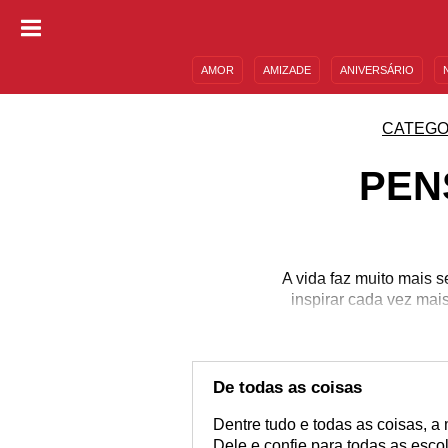
AMOR
AMIZADE
ANIVERSÁRIO
DESCULPAS
MENSAGENS E FRASES
CATEGO
PEN
A vida faz muito mais 
inspirar cada vez ma
De todas as coisas
Dentre tudo e todas as coisas, a
Dele e confie para todas as esco