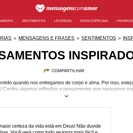
NAMORO
SENTIMENTOS
LEGENDAS
DATAS ESPECIAIS
UNIVERSO
MENSAGENS DE ANIVERSÁRIO
ENTRETENIMENTO
FAMOSOS
BÍBLIA
RIAS
MENSAGENS E FRASES
SENTIMENTOS
INS
SAMENTOS INSPIRAD
COMPARTILHAR
sentido quando nos entregamos de corpo e alma. Por isso, estej
is! Confira algumas reflexões e pensamentos que separamos es
relaxar e encontrar um novo sentido para a sua vida!
 maior certeza da vida está em Deus! Não duvide
lhas. Você verá como tudo se torna mais fácil e