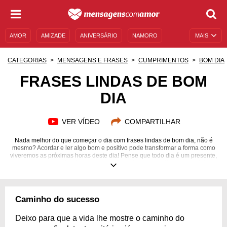
AMOR
AMIZADE
ANIVERSÁRIO
NAMORO
MAIS
SENTIMENTOS
LEGENDAS
DATAS ESPECIAIS
CATEGORIAS
MENSAGENS E FRASES
CUMPRIMENTOS
BOM DIA
UNIVERSO FEMININO
AUTOAJUDA
DESCULPAS
FRASES LINDAS DE BOM
DIA
MENSAGENS E FRASES
MENSAGENS DE ANIVERSÁRIO
ENTRETENIMENTO
FAMOSOS
BÍBLIA
VER VÍDEO
COMPARTILHAR
Nada melhor do que começar o dia com frases lindas de bom dia, não é
mesmo? Acordar e ler algo bom e positivo pode transformar a forma como
viveremos as próximas horas deste dia! Pense que todo dia é um presente,
uma nova oportunidade para ser melhor e fazer algo diferente, evoluir e
ser feliz! Faça do seu dia e dos seus amigos um dia mais especial com
frases lindas de bom dia! Não deixe para ser feliz amanhã, não deixe de
compartilhar a alegria e o amor, faça isso logo pela manhã com frases
lindas de bom dia! Você verá como receberá mensagens maravilhosas de
Caminho do sucesso
agradecimento e como as pessoas com quem você compartilhar se
sentirão queridas! “Oh happy day!”
Deixo para que a vida lhe mostre o caminho do