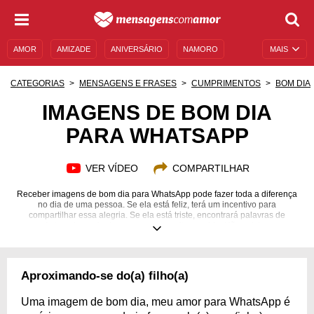
AMOR
AMIZADE
ANIVERSÁRIO
NAMORO
MAIS
SENTIMENTOS
LEGENDAS
DATAS ESPECIAIS
CATEGORIAS
MENSAGENS E FRASES
CUMPRIMENTOS
BOM DIA
UNIVERSO FEMININO
AUTOAJUDA
DESCULPAS
IMAGENS DE BOM DIA
PARA WHATSAPP
MENSAGENS E FRASES
MENSAGENS DE ANIVERSÁRIO
ENTRETENIMENTO
FAMOSOS
BÍBLIA
VER VÍDEO
COMPARTILHAR
Receber imagens de bom dia para WhatsApp pode fazer toda a diferença
no dia de uma pessoa. Se ela está feliz, terá um incentivo para
compartilhar essa alegria. Se ela está triste, encontrará palavras de
conforto e de apoio de uma pessoa muito querida. Não existe uma
consequência negativa para esse gesto tão singelo e amoroso, então, por
que não o fazer? Você pode usar as imagens de bom dia para WhatsApp
para desejar boas energias aos seus amigos, às suas amigas, aos seus
filhos, ao seu marido, à sua esposa ou até para seu crush. O resultado
Aproximando-se do(a) filho(a)
instantâneo será de alegria! Aqueça o coração das pessoas que são
especiais para você!
Uma imagem de bom dia, meu amor para WhatsApp é