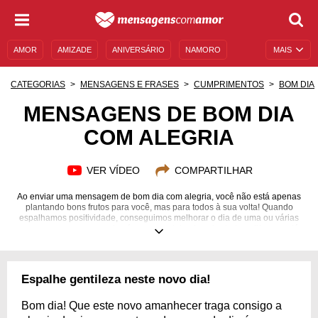
AMOR
AMIZADE
ANIVERSÁRIO
NAMORO
MAIS
SENTIMENTOS
LEGENDAS
DATAS ESPECIAIS
CATEGORIAS
MENSAGENS E FRASES
CUMPRIMENTOS
BOM DIA
UNIVERSO FEMININO
AUTOAJUDA
DESCULPAS
MENSAGENS DE BOM DIA
COM ALEGRIA
MENSAGENS E FRASES
MENSAGENS DE ANIVERSÁRIO
ENTRETENIMENTO
FAMOSOS
BÍBLIA
VER VÍDEO
COMPARTILHAR
Ao enviar uma mensagem de bom dia com alegria, você não está apenas
plantando bons frutos para você, mas para todos à sua volta! Quando
espalhamos positividade, conseguimos melhorar o dia de uma ou várias
pessoas, mesmo que seja só um pouquinho. Isso faz toda a diferença, já
que vivemos em um mundo com tantas dificuldades e dores. Por isso seja
responsável por espalhar e cultivar um pouco desse sentimento tão bom,
mas tão escasso. Demonstre a sua felicidade ao acordar e leve um pouco
de luz para as pessoas logo pela manhã, porque assim todos poderão
Espalhe gentileza neste novo dia!
passar o resto do dia com a sensação prazerosa de que tudo será
possível!
Bom dia! Que este novo amanhecer traga consigo a