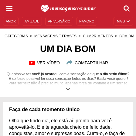
AMOR
AMIZADE
ANIVERSÁRIO
NAMORO
MAIS
SENTIMENTOS
LEGENDAS
DATAS ESPECIAIS
CATEGORIAS
MENSAGENS E FRASES
CUMPRIMENTOS
BOM DIA
UNIVERSO FEMININO
AUTOAJUDA
DESCULPAS
UM DIA BOM
MENSAGENS E FRASES
MENSAGENS DE ANIVERSÁRIO
VER VÍDEO
COMPARTILHAR
ENTRETENIMENTO
FAMOSOS
BÍBLIA
Quantas vezes você já acordou com a sensação de que o dia seria ótimo?
E se fosse possível ter essa sensação todos os dias? Basta você querer!
Para ser feliz não é preciso muito, apenas força de vontade e um sorriso
sincero no rosto. Aproveite o seu dia!
Faça de cada momento único
Olha que lindo dia, ele está aí, pronto para você
aproveitá-lo. Ele te aguarda cheio de felicidade,
conquistas, amor e surpresas boas. Curta-o, e faça de