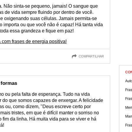
da. Não sinta-se pequeno, jamais! O sangue que
las de vida sempre fluindo por dentro de você.
 e oxigenando suas células. Jamais permita-se
ão importa ou que você não é capaz! Há tanta vida
toda essa grandeza e fique em paz!
com frases de energia positiva!
COMPARTILHAR
CO
Aut
s formas
Fra
o ou pela falta de esperança. Tudo na vida
Fra
 do que somos capazes de enxergar. A felicidade
s ou, como dizem, "Deus escreve certo por
Men
ais tristes, em que é difícil manter o sorriso no
Mant
 fim da linha. Há muita vida para se viver e há
á!
Fra