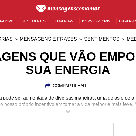
NAMORO
SENTIMENTOS
LEGENDAS
DATAS ESPECIAIS
UNIVERSO
MENSAGENS DE ANIVERSÁRIO
ENTRETENIMENTO
FAMOSOS
BÍBLIA
RIAS
MENSAGENS E FRASES
SENTIMENTOS
ME
GENS QUE VÃO EMP
SUA ENERGIA
COMPARTILHAR
a pode ser aumentada de diversas maneiras, uma delas é pela 
do nosso próprio incentivo em tornar a vida melhor e mais lev
s mudanças de comportamento que bombarão sua força interna