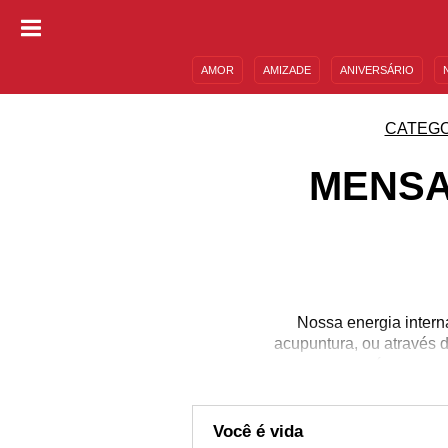
AMOR
AMIZADE
ANIVERSÁRIO
DESCULPAS
MENSAGENS E FRASES
CATEGO
MENSA
Nossa energia intern
acupuntura, ou através 
verá pequena
Você é vida