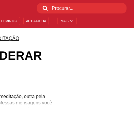
 FEMININO
AUTOAJUDA
MAIS
DITAÇÃO
ODERAR
meditação, outra pela
e. Nessas mensagens você
 e seu poder!