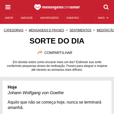
AMOR
AMIZADE
ANIVERSÁRIO
NAMORO
MAIS
SENTIMENTOS
LEGENDAS
DATAS ESPECIAIS
CATEGORIAS
MENSAGENS E FRASES
SENTIMENTOS
MEDITAÇÃ
UNIVERSO FEMININO
AUTOAJUDA
DESCULPAS
SORTE DO DIA
MENSAGENS E FRASES
MENSAGENS DE ANIVERSÁRIO
COMPARTILHAR
ENTRETENIMENTO
FAMOSOS
BÍBLIA
Em dúvida sobre como encarar mais um dia? Estimule sua sorte
conferindo pequenas doses de motivação. Frases para alegrar e inspirar
até mesmo as semanas mais difíceis.
Hoje
Johann Wolfgang von Goethe
Aquilo que não se começa hoje, nunca se terminará
amanhã.