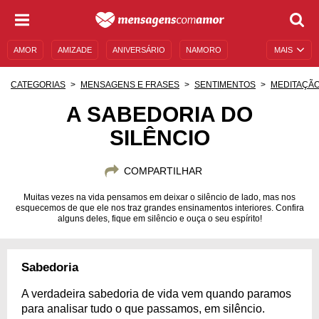
AMOR
AMIZADE
ANIVERSÁRIO
NAMORO
MAIS
SENTIMENTOS
LEGENDAS
DATAS ESPECIAIS
CATEGORIAS
MENSAGENS E FRASES
SENTIMENTOS
MEDITAÇÃ
UNIVERSO FEMININO
AUTOAJUDA
DESCULPAS
A SABEDORIA DO
SILÊNCIO
MENSAGENS E FRASES
MENSAGENS DE ANIVERSÁRIO
ENTRETENIMENTO
FAMOSOS
BÍBLIA
COMPARTILHAR
Muitas vezes na vida pensamos em deixar o silêncio de lado, mas nos
esquecemos de que ele nos traz grandes ensinamentos interiores. Confira
alguns deles, fique em silêncio e ouça o seu espírito!
Sabedoria
A verdadeira sabedoria de vida vem quando paramos
para analisar tudo o que passamos, em silêncio.